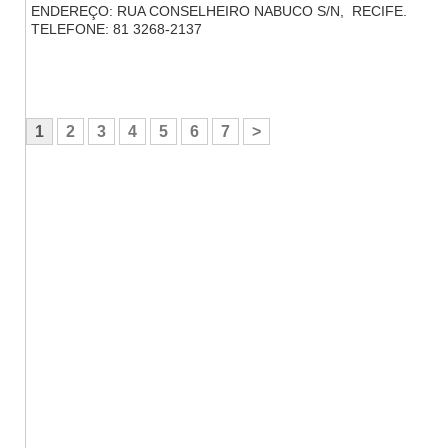
ENDEREÇO: RUA CONSELHEIRO NABUCO S/N, RECIFE.
TELEFONE: 81 3268-2137
1
2
3
4
5
6
7
>