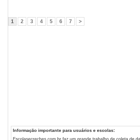
1
2
3
4
5
6
7
>
Informação importante para usuários e escolas:
Escolasecreches.com.br faz um grande trabalho de coleta de da