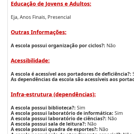
Educação de Jovens e Adultos:
Eja, Anos Finais, Presencial
Outras Informações:
A escola possui organização por ciclos?:
Não
Acessibilidade:
A escola é acessível aos portadores de deficiência?:
As dependências da escola são acessíveis aos portad
Infra-estrutura (dependências):
A escola possui biblioteca?:
Sim
A escola possui laboratório de informática:
Sim
A escola possui laboratório de ciências?:
Não
A escola possui sala de leitura?:
Não
A escola possui quadra de esportes?:
Não