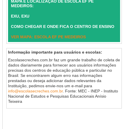
MAPA E LOCALIZAÇÃO DE ESCOLA EF PE
MEDEIROS:
EXU, EXU
COMO CHEGAR E ONDE FICA O CENTRO DE ENSINO
VER MAPA: ESCOLA EF PE MEDEIROS
Informação importante para usuários e escolas:
Escolasecreches.com.br faz um grande trabalho de coleta de
dados diariamente para fornecer aos usuários informações
precisas dos centros de educação pública e particular no
Brasil. Se encontrarem algum erro nas informações
prestadas ou deseja adicionar dados relevantes da
Instituição, pedimos envie-nos um e-mail para
info@escolasecreches.com.br
. Fonte: MEC - INEP - Instituto
Nacional de Estudos e Pesquisas Educacionais Anísio
Teixeira