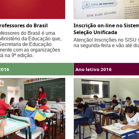
rofessores do Brasil
Inscrição on-line no Siste
Seleção Unificada
fessores do Brasil é uma
 Ministério da Educação que,
Atenção! Inscrições no SISU 
Secretaria de Educação
na segunda-feira e vão até di
amente com as organizações
tá na 9ª edição.
2016
Ano letivo 2016